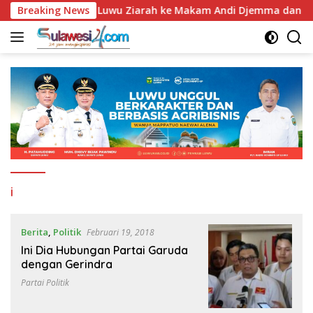
Langsung
i Jadi ke-67, Bupati Luwu Ziarah ke Makam Andi Djemma dan A
Breaking News
ke
konten
i
Berita
,
Politik
Februari 19, 2018
Ini Dia Hubungan Partai Garuda
dengan Gerindra
Partai Politik