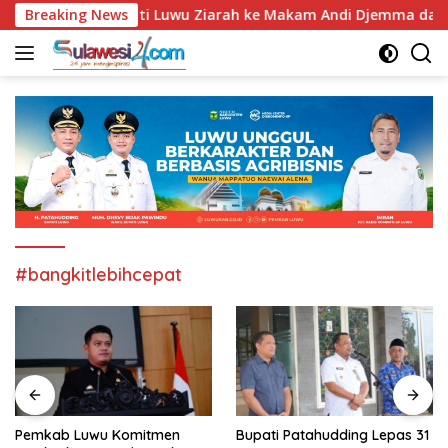
Langsung
ri Jadi ke-67, Bupati Luwu Ziarah ke Makam Andi Djemma dan 
Breaking News
ke
konten
#bangkitlebihcepat
Pemkab Luwu Komitmen
Bupati Patahudding Lepas 31