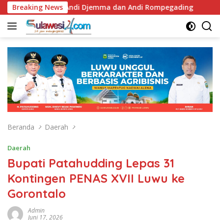
Langsung
rah ke Makam Andi Djemma dan Andi Rompegading
Breaking News
Pemka
ke
konten
Beranda
Daerah
Daerah
Bupati Patahudding Lepas 31
Kontingen PENAS XVII Luwu ke
Gorontalo
Admin
Juni 17, 2026