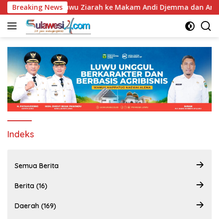
Langsung
Jadi ke-67, Bupati Luwu Ziarah ke Makam Andi Djemma dan And
Breaking News
ke
konten
Indeks
Semua Berita
Berita (16)
Daerah (169)