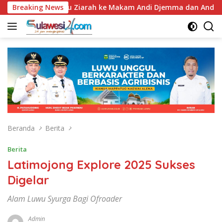
Langsung
67, Bupati Luwu Ziarah ke Makam Andi Djemma dan Andi Rompega
Breaking News
ke
konten
Beranda
Berita
Berita
Latimojong Explore 2025 Sukses
Digelar
Alam Luwu Syurga Bagi Ofroader
Admin