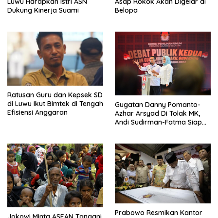
Luwu Harapkan Istri ASN
Asap Rokok Akan Digelar di
Dukung Kinerja Suami
Belopa
Ratusan Guru dan Kepsek SD
di Luwu Ikut Bimtek di Tengah
Gugatan Danny Pomanto-
Efisiensi Anggaran
Azhar Arsyad Di Tolak MK,
Andi Sudirman-Fatma Siap
Dilantik 20 Februari 2025
Prabowo Resmikan Kantor
Jokowi Minta ASEAN Tangani