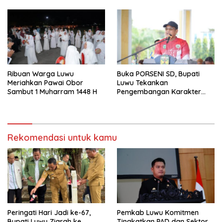
Ribuan Warga Luwu
Buka PORSENI SD, Bupati
Meriahkan Pawai Obor
Luwu Tekankan
Sambut 1 Muharram 1448 H
Pengembangan Karakter
Anak
Rekomendasi untuk kamu
Peringati Hari Jadi ke-67,
Pemkab Luwu Komitmen
Bupati Luwu Ziarah ke
Tingkatkan PAD dan Sektor