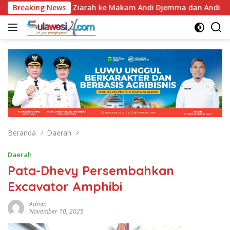
Langsung
7, Bupati Luwu Ziarah ke Makam Andi Djemma dan Andi Rompega
Breaking News
ke
konten
Beranda
Daerah
Daerah
Pata-Dhevy Persembahkan
Excavator Amphibi
Admin
November 10, 2025