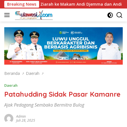
Langsung
67, Bupati Luwu Ziarah ke Makam Andi Djemma dan Andi Rompega
Breaking News
ke
konten
Beranda
Daerah
Daerah
Patahudding Sidak Pasar Kamanre
Ajak Pedagang Sembako Bermitra Bulog
Admin
Juli 28, 2025