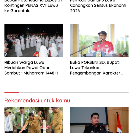
Bupati Patahudding Lepas 31
Pemkab dan BPS Luwu
Kontingen PENAS XVII Luwu
Canangkan Sensus Ekonomi
ke Gorontalo
2026
Ribuan Warga Luwu
Buka PORSENI SD, Bupati
Meriahkan Pawai Obor
Luwu Tekankan
Sambut 1 Muharram 1448 H
Pengembangan Karakter
Anak
Rekomendasi untuk kamu