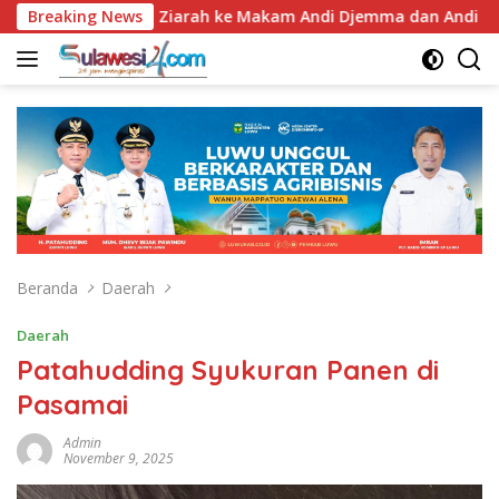
Langsung
7, Bupati Luwu Ziarah ke Makam Andi Djemma dan Andi Rompegad
Breaking News
ke
konten
Beranda
Daerah
Daerah
Patahudding Syukuran Panen di
Pasamai
Admin
November 9, 2025