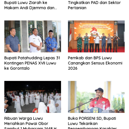
Bupati Luwu Ziarah ke
Tingkatkan PAD dan Sektor
Makam Andi Djemma dan
Pertanian
Andi Rompegading
Bupati Patahudding Lepas 31
Pemkab dan BPS Luwu
Kontingen PENAS XVII Luwu
Canangkan Sensus Ekonomi
ke Gorontalo
2026
Ribuan Warga Luwu
Buka PORSENI SD, Bupati
Meriahkan Pawai Obor
Luwu Tekankan
Sambut 1 Muharram 1448 H
Pengembangan Karakter