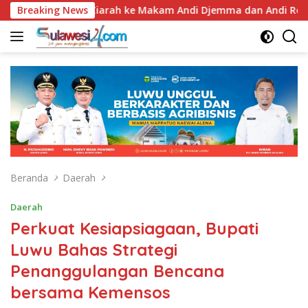
Langsung
, Bupati Luwu Ziarah ke Makam Andi Djemma dan Andi Rompegad
Breaking News
ke
konten
Beranda
Daerah
Daerah
Perkuat Kesiapsiagaan, Bupati
Luwu Bahas Strategi
Penanggulangan Bencana
bersama Kemensos