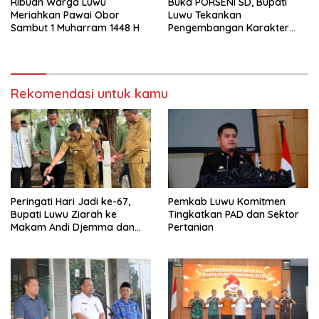
Ribuan Warga Luwu
Buka PORSENI SD, Bupati
Meriahkan Pawai Obor
Luwu Tekankan
Sambut 1 Muharram 1448 H
Pengembangan Karakter
Anak
Rekomendasi untuk kamu
Peringati Hari Jadi ke-67,
Pemkab Luwu Komitmen
Bupati Luwu Ziarah ke
Tingkatkan PAD dan Sektor
Makam Andi Djemma dan
Pertanian
Andi Rompegading