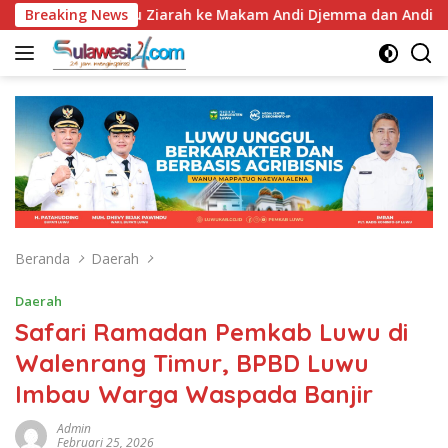
Langsung
67, Bupati Luwu Ziarah ke Makam Andi Djemma dan Andi Rompega
Breaking News
ke
konten
Beranda
Daerah
Daerah
Safari Ramadan Pemkab Luwu di
Walenrang Timur, BPBD Luwu
Imbau Warga Waspada Banjir
Admin
Februari 25, 2026