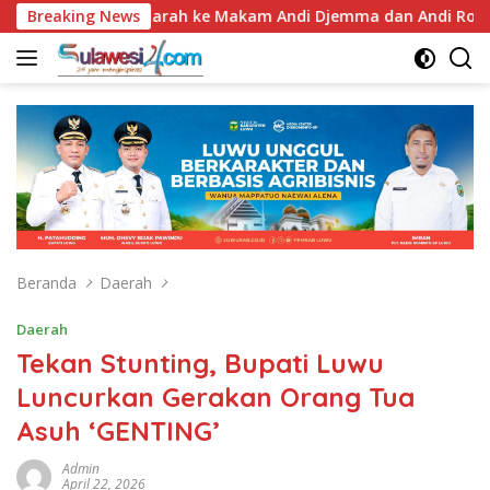
Langsung
, Bupati Luwu Ziarah ke Makam Andi Djemma dan Andi Rompegadi
Breaking News
ke
konten
Beranda
Daerah
Daerah
Tekan Stunting, Bupati Luwu
Luncurkan Gerakan Orang Tua
Asuh ‘GENTING’
Admin
April 22, 2026