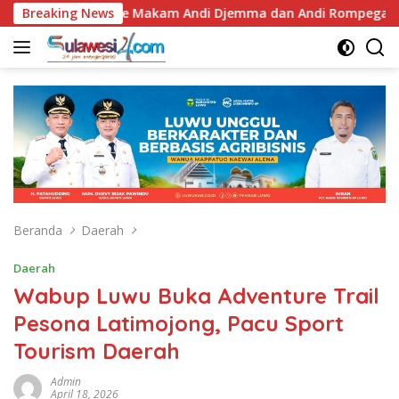
Langsung
ti Luwu Ziarah ke Makam Andi Djemma dan Andi Rompegading
Breaking News
ke
konten
Beranda
Daerah
Daerah
Wabup Luwu Buka Adventure Trail
Pesona Latimojong, Pacu Sport
Tourism Daerah
Admin
April 18, 2026