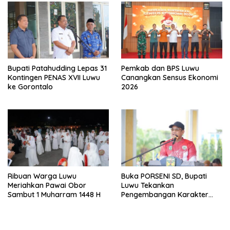
Bupati Patahudding Lepas 31
Pemkab dan BPS Luwu
Kontingen PENAS XVII Luwu
Canangkan Sensus Ekonomi
ke Gorontalo
2026
Ribuan Warga Luwu
Buka PORSENI SD, Bupati
Meriahkan Pawai Obor
Luwu Tekankan
Sambut 1 Muharram 1448 H
Pengembangan Karakter
Anak