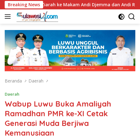
Langsung
, Bupati Luwu Ziarah ke Makam Andi Djemma dan Andi Rompegad
Breaking News
ke
konten
Beranda
Daerah
Daerah
Wabup Luwu Buka Amaliyah
Ramadhan PMR ke-XI Cetak
Generasi Muda Berjiwa
Kemanusiaan