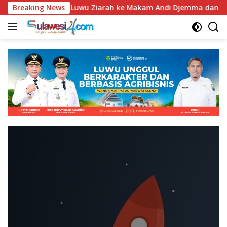
Langsung
 Jadi ke-67, Bupati Luwu Ziarah ke Makam Andi Djemma dan And
Breaking News
ke
konten