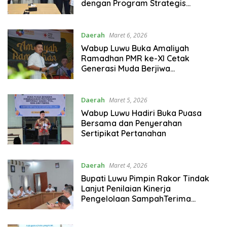
dengan Program Strategis
Nasional
Daerah
Maret 6, 2026
Wabup Luwu Buka Amaliyah
Ramadhan PMR ke-XI Cetak
Generasi Muda Berjiwa
Kemanusiaan
Daerah
Maret 5, 2026
Wabup Luwu Hadiri Buka Puasa
Bersama dan Penyerahan
Sertipikat Pertanahan
Daerah
Maret 4, 2026
Bupati Luwu Pimpin Rakor Tindak
Lanjut Penilaian Kinerja
Pengelolaan SampahTerima
Sertipikat Aset Pemda dari BPN