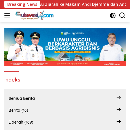
Langsung
di ke-67, Bupati Luwu Ziarah ke Makam Andi Djemma dan Andi R
Breaking News
ke
konten
Indeks
Semua Berita
Berita (16)
Daerah (169)